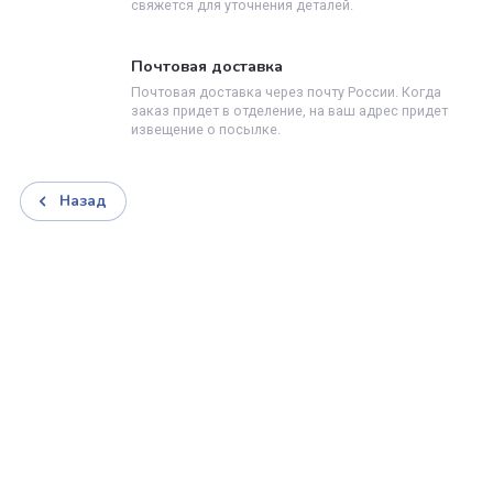
Доставляем товар
3
Осуществляем доставку по указанному вами адре
Производите оплату
4
Вы производите оплату любым удобным способо
Доставка заказов
Курьерская доставка
Курьерская доставка работает с 9.00 до 19.00.
Когда товар поступит на склад, курьерская сл
свяжется для уточнения деталей.