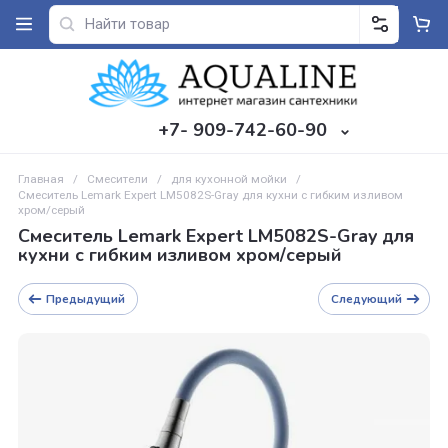
+7- 909-742-60-90
Главная
/
Смесители
/
для кухонной мойки
/
Смеситель Lemark Expert LM5082S-Gray для кухни с гибким изливом
хром/серый
Смеситель Lemark Expert LM5082S-Gray д
кухни с гибким изливом хром/серый
Предыдущий
Следующий