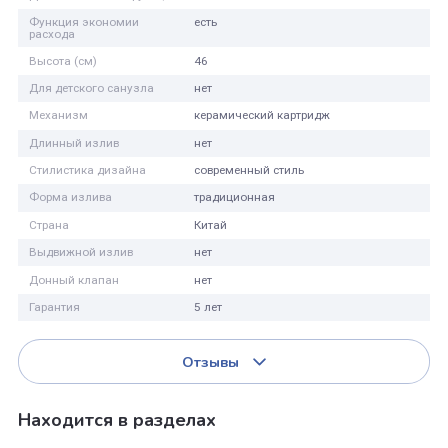
Цвет
хром, серый
Монтаж
на мойку
Управление
рычажное
Производитель
Lemark
Вращение излива
поворотный
Материал
нержавеющая сталь
Дополнительные функции
гибкий излив
Функция экономии
есть
расхода
Высота (см)
46
Для детского санузла
нет
Механизм
керамический картридж
Длинный излив
нет
Стилистика дизайна
современный стиль
Форма излива
традиционная