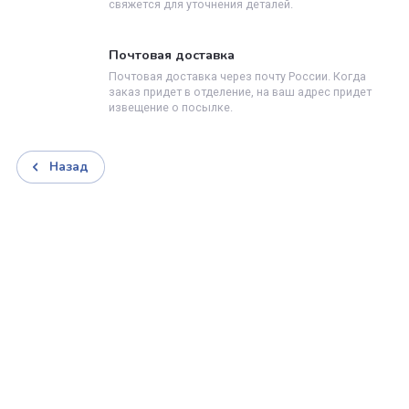
Доставляем товар
3
Осуществляем доставку по указанному вами адре
Производите оплату
4
Вы производите оплату любым удобным способо
Доставка заказов
Курьерская доставка
Курьерская доставка работает с 9.00 до 19.00.
Когда товар поступит на склад, курьерская сл
свяжется для уточнения деталей.