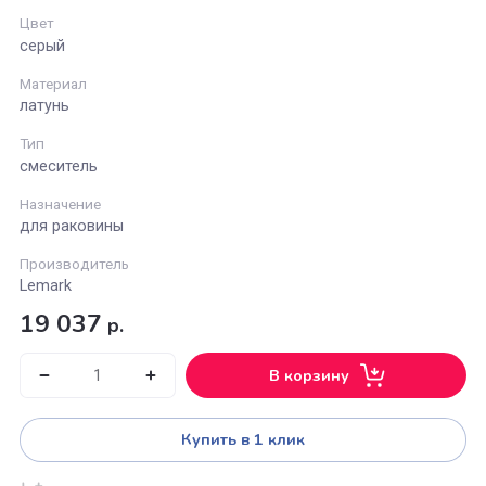
Lemark
Длина излива (см)
16
Цвет
серый
Материал
латунь
Тип
смеситель
Назначение
для раковины
Производитель
Lemark
19 037
р.