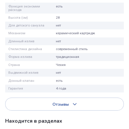
Тип
смеситель
Назначение
для раковины
Производитель
Lemark
Монтаж
на столешницу
Управление
рычажное
Вращение излива
фиксированный
Покрытие
матовое
Функция экономии
есть
расхода
Высота (см)
28
Для детского санузла
нет
Механизм
керамический картридж
Длинный излив
нет
Стилистика дизайна
современный стиль
Форма излива
традиционная