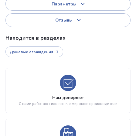
Немецкое качество, продуманная эргономика и
пристальное внимание к каждой детали. Конструкция
смотрится изящно и легко. Дизайн не выглядит
претенциозно, ограждение будет хорошо сочетаться с
любыми интерьерными стилями. При включенном свете
стекла слегка поблескивают, что добавляет шарма ва
комнате в целом.
Параметры
Отзывы
Находится в разделах
Душевые ограждения