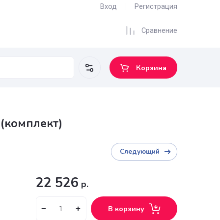
Вход
Регис
0
Сра
Корз
а слива (комплект)
Следующ
22 526
р.