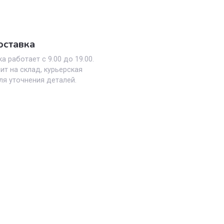
Мы перезваниваем
Дост
2
3
Перезваниваем вам и
Осуще
обговариваем детали
по ук
заказа
адрес
ая доставка
оставка работает с 9.00 до 19.00.
поступит на склад, курьерская
ется для уточнения деталей.