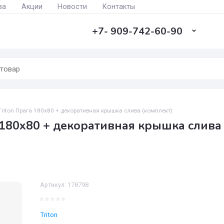
а заказа
Акции
Новости
Контакты
+7- 909-742-60-9
ванна Triton Прага 180х80 + декоративная крышка слива (комплект)
рага 180х80 + декоративная крышк
Артикул:
178798