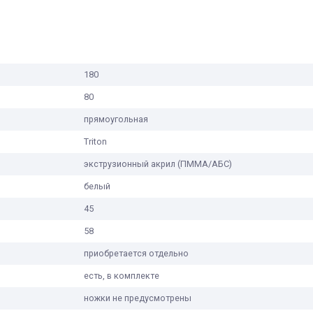
180
80
прямоугольная
Triton
экструзионный акрил (ПММА/АБС)
белый
45