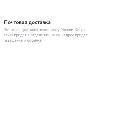
авляем товар
Производите
4
оплату
ствляем доставку
Вы производите оплат
азанному вами
любым удобным
у
способом
Почтовая доставка
Почтовая доставка через почту России. К
заказ придет в отделение, на ваш адрес п
извещение о посылке.