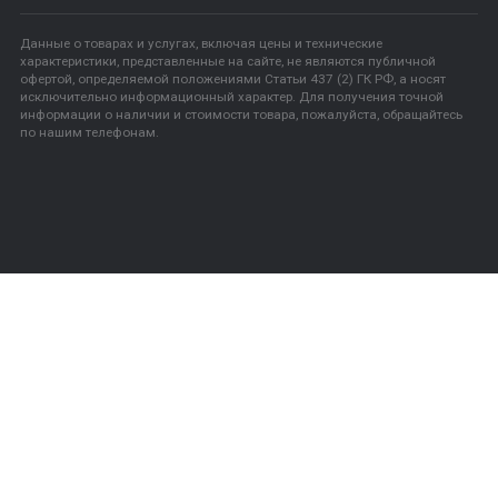
+7- 909-742-60-90
+7- 3452-71-40-90
ukrn1@list.ru
Режим работы:
Без выходных с 09:00-20:00
Aqualine © 2005-2022