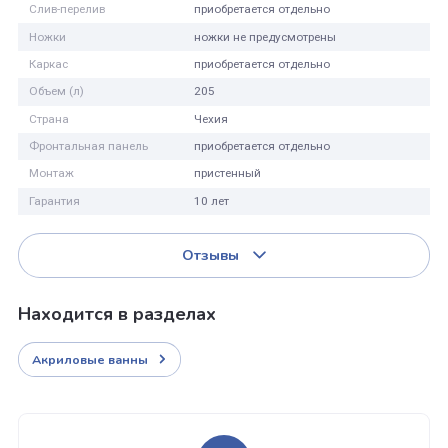
Материал
100% литьевой акрил
Цвет
белый
Глубина (см)
38
Высота (см)
62
Ориентация
правая
Боковая панель
нет, установка не предусмотрена
Слив-перелив
приобретается отдельно
Ножки
ножки не предусмотрены
Каркас
приобретается отдельно
Объем (л)
205
Страна
Чехия
Фронтальная панель
приобретается отдельно
Монтаж
пристенный
Гарантия
10 лет