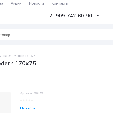
а заказа
Акции
Новости
Контакты
+7- 909-742-60-9
 ванна MarkaOne Modern 170х75
e Modern 170х75
Артикул:
99849