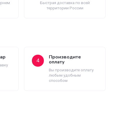
ия возврата
Быстрая доставка
 товар? Мы вернем
Быстрая доставка по всей
еньги
территории России
авляем товар
Производите
4
оплату
ствляем доставку
Вы производите оплат
азанному вами
любым удобным
у