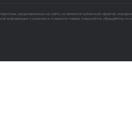
+7- 909-74
+7- 3452-7
ukrn1@list.ru
ие характеристики, представленные на сайте, не являются публичной о
ия точной информации о наличии и стоимости товара, пожалуйста, 