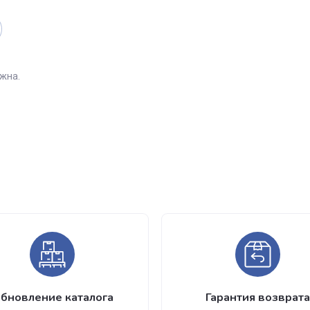
ывы
евозможна.